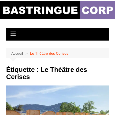
Aller
au
Bastringue Corp –
contenu
Actualités
Musicales
Accueil
Le Théâtre des Cerises
Étiquette :
Le Théâtre des
Cerises