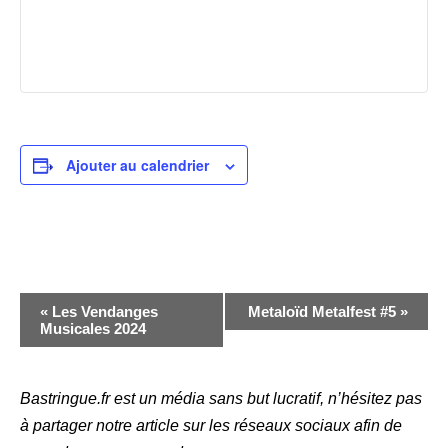
Ajouter au calendrier
N
«
Les Vendanges
Metaloïd Metalfest #5
»
Musicales 2024
a
v
i
Bastringue.fr est un média sans but lucratif, n’hésitez pas
à partager notre article sur les réseaux sociaux afin de
g