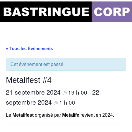
Aller
au
Bastringue Corp –
contenu
Actualités
Musicales
« Tous les Évènements
Cet évènement est passé.
Metalifest #4
21 septembre 2024
22
19 h 00
@
–
septembre 2024
1 h 00
@
Le
Metalifest
organisé par
Metalife
revient en 2024.