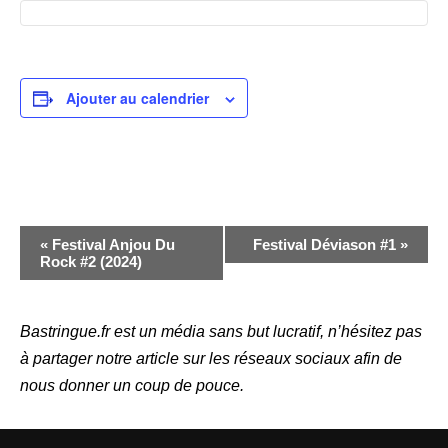
Ajouter au calendrier
N
«
Festival Anjou Du
Festival Déviason #1
»
Rock #2 (2024)
a
v
i
Bastringue.fr est un média sans but lucratif, n’hésitez pas
à partager notre article sur les réseaux sociaux afin de
g
nous donner un coup de pouce.
a
t