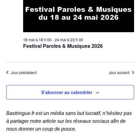
h
i
n
e
n
o
e
e
n
z
t
d
u
n
18 mai à 18 h 00
-
24 mai à 23 h 30
e
n
Festival Paroles & Musiques 2026
e
a
v
d
v
u
a
i
e
t
Jour précédent
Jour suivant
g
e
s
.
a
É
S’abonner au calendrier
t
v
i
è
Bastringue.fr est un média sans but lucratif, n’hésitez pas
o
n
à partager notre article sur les réseaux sociaux afin de
n
e
nous donner un coup de pouce.
d
m