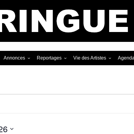
Bastringue Corp 
Annonces
Reportages
Vie des Artistes
Agend
ngles
Les Festivals
Live Reports
Biographies
EP
Les Concerts
Photographies
Nécro
Interviews
26