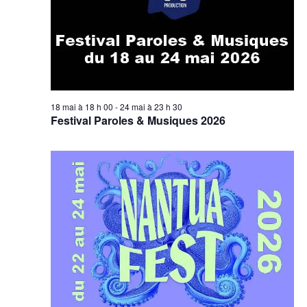
e
e
v
n
u
t
e
s
18 mai à 18 h 00
-
24 mai à 23 h 30
Festival Paroles & Musiques 2026
É
v
è
n
e
m
e
n
t