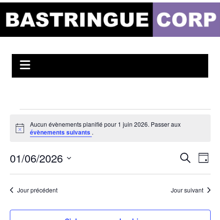
Aller
au
Bastringue Corp –
contenu
Actualités
Musicales
Évènements
Aucun évènements planifié pour 1 juin 2026. Passer aux
for
N
évènements suivants
.
o
1
t
01/06/2026
R
i
N
R
juin
J
c
e
e
o
e
a
S
2026
c
u
é
h
c
v
r
Jour précédent
Jour suivant
e
l
h
r
i
e
c
e
g
c
h