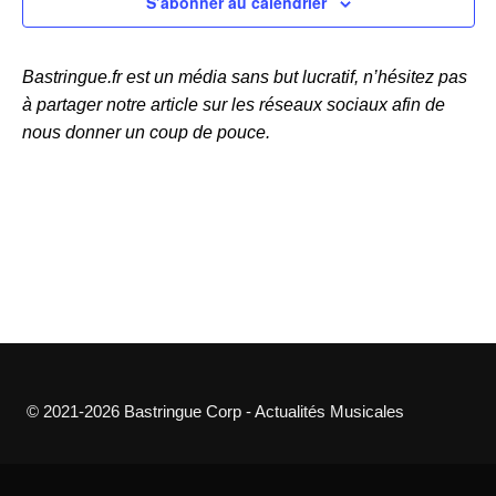
S’abonner au calendrier
e
t
r
a
i
c
t
o
Bastringue.fr est un média sans but lucratif, n’hésitez pas
h
i
n
à partager notre article sur les réseaux sociaux afin de
e
n
o
nous donner un coup de pouce.
e
e
n
z
t
d
u
n
e
n
e
a
v
d
v
u
a
i
e
t
g
e
s
.
a
É
© 2021-2026 Bastringue Corp - Actualités Musicales
t
v
i
è