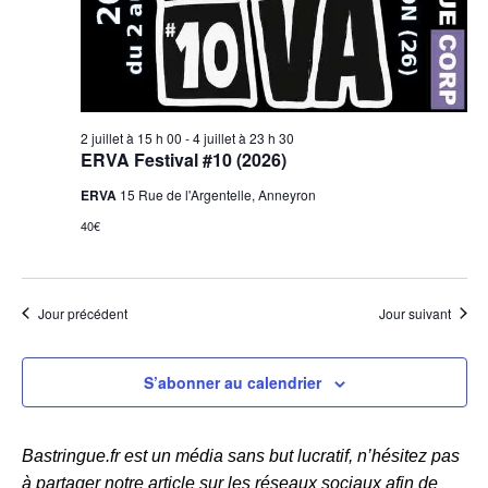
h
i
n
e
n
o
e
e
n
z
t
d
u
n
2 juillet à 15 h 00
-
4 juillet à 23 h 30
e
n
ERVA Festival #10 (2026)
e
a
v
ERVA
15 Rue de l'Argentelle, Anneyron
d
v
u
a
40€
i
e
t
g
e
s
.
a
É
Jour précédent
Jour suivant
t
v
i
è
S’abonner au calendrier
o
n
n
e
Bastringue.fr est un média sans but lucratif, n’hésitez pas
d
m
à partager notre article sur les réseaux sociaux afin de