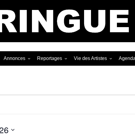
Bastringue Corp 
Annonces
Reportages
Vie des Artistes
Agend
ngles
Les Festivals
Live Reports
Biographies
EP
Les Concerts
Photographies
Nécro
Interviews
026