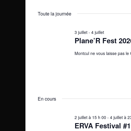
h
juillet
r
S
e
m
é
2026
Toute la journée
o
l
r
t
e
c
-
3 juillet
-
4 juillet
c
Plane’R Fest 202
c
t
h
l
i
é
e
Montcul ne vous laisse pas le
o
.
n
e
R
n
e
e
t
c
z
n
h
u
e
n
a
En cours
r
e
v
c
d
h
a
2 juillet à 15 h 00
-
4 juillet à 
i
e
ERVA Festival #1
t
r
e