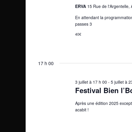
g
É
ERVA
15 Rue de l'Argentelle,
.
a
v
En attendant la programmation 
è
t
passes 3
n
i
e
40€
m
o
e
n
n
t
17 h 00
d
s
p
e
3 juillet à 17 h 00
-
5 juillet à 
a
Festival Bien l’
v
r
m
u
Après une édition 2025 except
o
acabit !
e
t
-
s
c