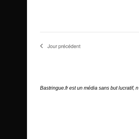
l
É
é
v
.
è
n
Jour précédent
e
m
e
n
Bastringue.fr est un média sans but lucratif,
t
s