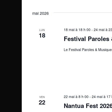
h
r
S
e
m
é
mai 2026
o
l
r
t
e
c
-
c
18 mai à 18 h 00
-
24 mai à 2
LUN
c
18
t
h
Festival Paroles
l
i
é
e
o
Le Festival Paroles & Musique
.
n
e
R
n
e
e
t
c
z
n
h
u
e
n
a
r
e
v
c
d
22 mai à 8 h 00
-
24 mai à 17 
VEN
h
a
22
i
Nantua Fest 202
e
t
r
e