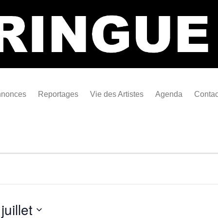
Bastringue Corp 
nonces
Reportages
Vie des Artistes
Agenda
Contac
les
es Festivals
Live Reports
Biographies
es Concerts
Photographies
Nécro
Interviews
juillet