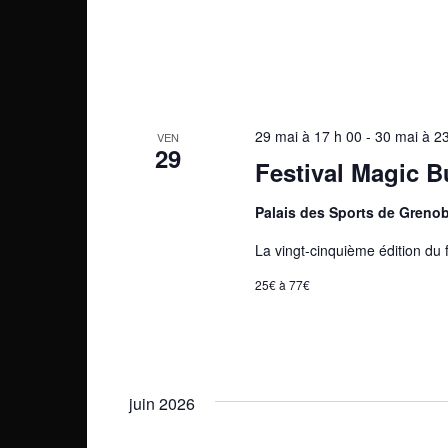
l
É
é
v
.
è
n
29 mai à 17 h 00
-
30 mai à 2
VEN
29
e
Festival Magic B
m
Palais des Sports de Greno
e
La vingt-cinquième édition du f
n
25€ à 77€
t
s
juin 2026