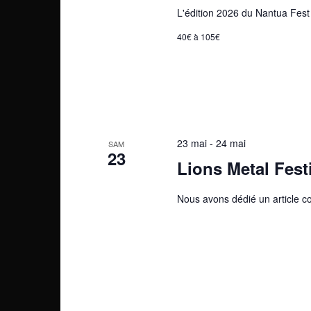
g
L'édition 2026 du Nantua Fest 
É
.
a
v
40€ à 105€
è
t
n
i
e
m
o
e
n
n
23 mai
-
24 mai
SAM
t
23
d
Lions Metal Fest
s
p
e
a
Nous avons dédié un article co
v
r
m
u
o
e
t
-
s
c