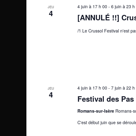
4 juin à 17 h 00
-
6 juin à 23 h
JEU
4
[ANNULÉ !!] Crus
/!\ Le Crussol Festival n'est 
4 juin à 17 h 00
-
7 juin à 22 h
JEU
4
Festival des Pas
Romans-sur-Isère
Romans-su
C'est début juin que se déroul