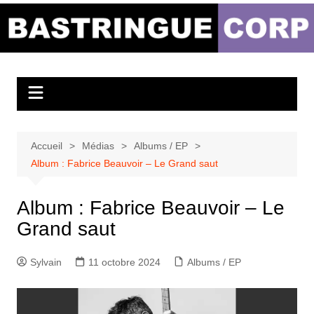
Aller
au
Bastringue Corp –
contenu
Actualités
Musicales
Accueil
Médias
Albums / EP
Album : Fabrice Beauvoir – Le Grand saut
Album : Fabrice Beauvoir – Le
Grand saut
Sylvain
11 octobre 2024
Albums / EP