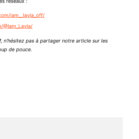
es réseaux :
com/iam__layla_off/
m/@Iam_Layla/
, n’hésitez pas à partager notre article sur les
oup de pouce.