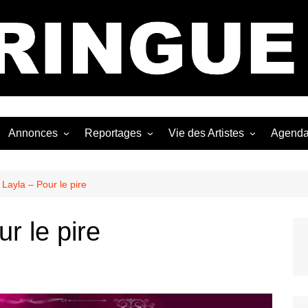
Bastringue Corp 
Annonces
Reportages
Vie des Artistes
Agend
ngles
Les Festivals
Live Reports
Biographies
EP
Les Concerts
Photographies
Nécro
 Layla – Pour le pire
Interviews
r le pire