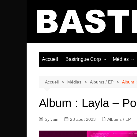
Aller
au
contenu
Accueil
Bastringue Corp
Médias
Éditorial
Vidéos / Si
Albums / 
Accueil
Médias
Albums / EP
Album :
Album : Layla – Pou
Sylvain
28 août 2023
Albums / EP