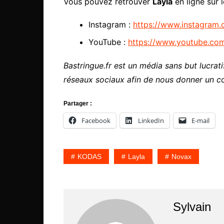
Vous pouvez retrouver
Layla
en ligne sur l
Instagram :
https://www.instagram.
YouTube :
https://www.youtube.co
Bastringue.fr est un média sans but lucratif
réseaux sociaux afin de nous donner un c
Partager :
Facebook
LinkedIn
E-mail
KODAS
Layla
Novax
Sylvain