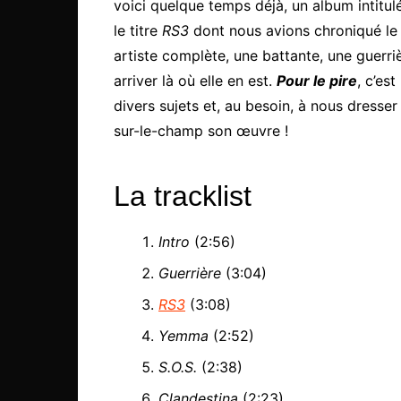
voici quelque temps déjà, un album intitu
le titre
RS3
dont nous avions chroniqué le 
artiste complète, une battante, une guerr
arriver là où elle en est.
Pour le pire
, c’es
divers sujets et, au besoin, à nous dresse
sur-le-champ son œuvre !
La tracklist
Intro
(2:56)
Guerrière
(3:04)
RS3
(3:08)
Yemma
(2:52)
S.O.S.
(2:38)
Clandestina
(2:23)