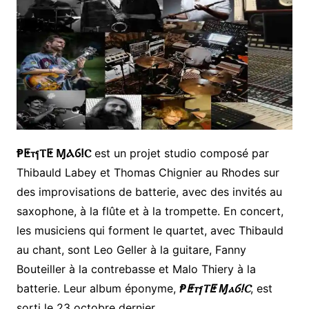
Ᵽ
ⵟ
ⲧⳕⲦ
ⵟ
Ɱ
Ⲁⳓ
ⵑ
Ⲥ
est un projet studio composé par
Thibauld Labey et Thomas Chignier au Rhodes sur
des improvisations de batterie, avec des invités au
saxophone, à la flûte et à la trompette. En concert,
les musiciens qui forment le quartet, avec Thibauld
au chant, sont Leo Geller à la guitare, Fanny
Bouteiller à la contrebasse et Malo Thiery à la
batterie. Leur album éponyme,
Ᵽ
ⵟ
ⲧⳕⲦ
ⵟ
Ɱ
ⲁⳓ
ⵑ
Ⲥ
, est
sorti le 23 octobre dernier.