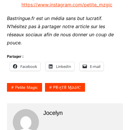
https://www.instagram.com/petite_mzgic
Bastringue.fr est un média sans but lucratif.
N’hésitez pas à partager notre article sur les
réseaux sociaux afin de nous donner un coup de
pouce.
Partager :
Facebook
LinkedIn
E-mail
Petite Magic
ⱣⵟⲧⳕⲦⵟ ⱮⲀⳓⵑⲤ
Jocelyn