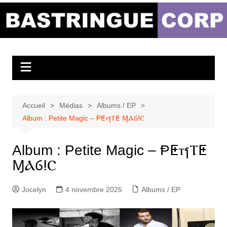
Aller
au
Bastringue Corp –
contenu
Actualités
Musicales
Accueil
Médias
Albums / EP
Album : Petite Magic – ⱣⵟⲧⳕⲦⵟ ⱮⲀⳓⵑⲤ
Album : Petite Magic – ⱣⵟⲧⳕⲦⵟ
ⱮⲀⳓⵑⲤ
Jocelyn
4 novembre 2025
Albums / EP