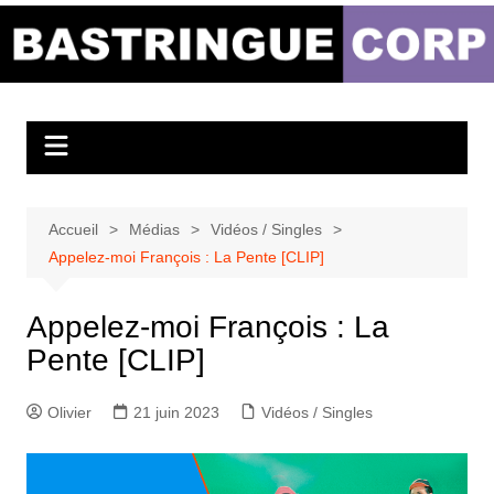
Aller
au
Bastringue Corp –
contenu
Actualités
Musicales
Accueil
Médias
Vidéos / Singles
Appelez-moi François : La Pente [CLIP]
Appelez-moi François : La
Pente [CLIP]
Olivier
21 juin 2023
Vidéos / Singles