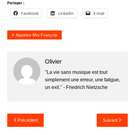
Partager :
Facebook
LinkedIn
E-mail
Appelez-Moi François
Olivier
"La vie sans musique est tout
simplement une erreur, une fatigue,
un exil." - Friedrich Nietzsche
Navigation
Précédent
Suivant
de