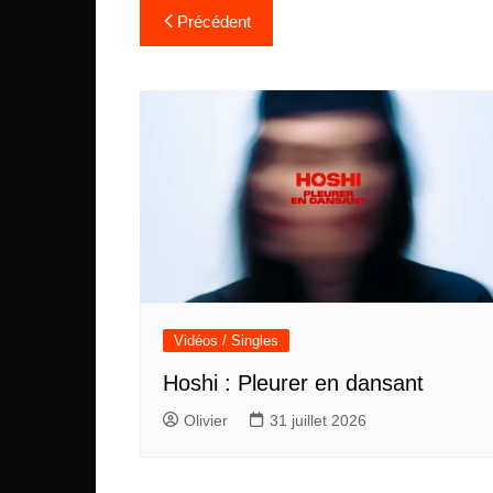
Navigation
Précédent
de
l’article
Vidéos / Singles
Hoshi : Pleurer en dansant
Olivier
31 juillet 2026