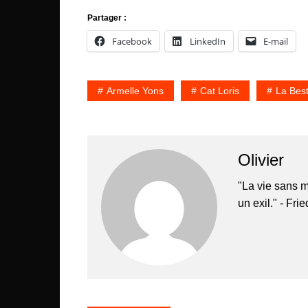
Partager :
Facebook
LinkedIn
E-mail
Armelle Yons
Cat Loris
La Best
Olivier
"La vie sans m
un exil." - Fri