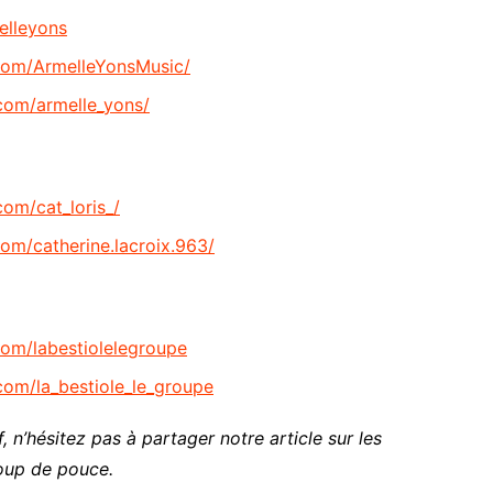
lleyons
com/ArmelleYonsMusic/
com/armelle_yons/
om/cat_loris_/
om/catherine.lacroix.963/
om/labestiolelegroupe
com/la_bestiole_le_groupe
, n’hésitez pas à partager notre article sur les
oup de pouce.