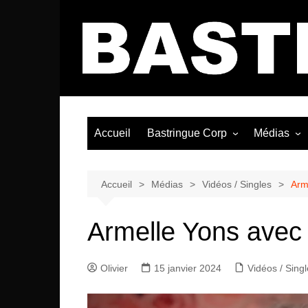
Aller
au
contenu
Accueil
Bastringue Corp
Médias
Éditorial
Vidéos / Si
Albums / 
Accueil
Médias
Vidéos / Singles
Arm
Armelle Yons avec 
Olivier
15 janvier 2024
Vidéos / Sing