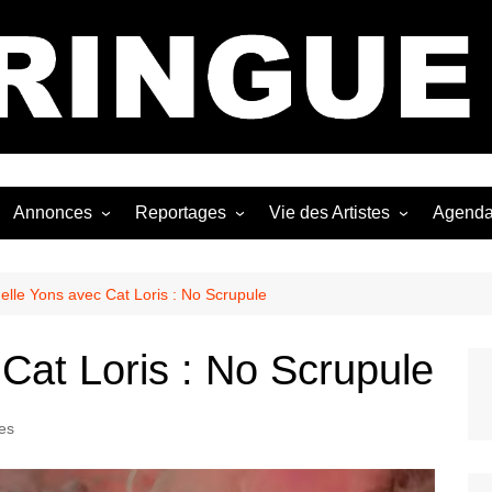
Bastringue Corp 
Annonces
Reportages
Vie des Artistes
Agend
ngles
Les Festivals
Live Reports
Biographies
EP
Les Concerts
Photographies
Nécro
elle Yons avec Cat Loris : No Scrupule
Interviews
Cat Loris : No Scrupule
les