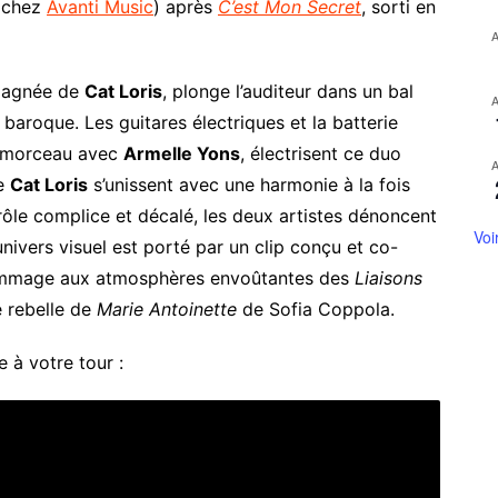
(chez
Avanti Music
) après
C’est Mon Secret
, sorti en
pagnée de
Cat Loris
, plonge l’auditeur dans un bal
baroque. Les guitares électriques et la batterie
u morceau avec
Armelle Yons
, électrisent ce duo
e
Cat Loris
s’unissent avec une harmonie à la fois
rôle complice et décalé, les deux artistes dénoncent
Voi
nivers visuel est porté par un clip conçu et co-
hommage aux atmosphères envoûtantes des
Liaisons
 rebelle de
Marie Antoinette
de Sofia Coppola.
 à votre tour :