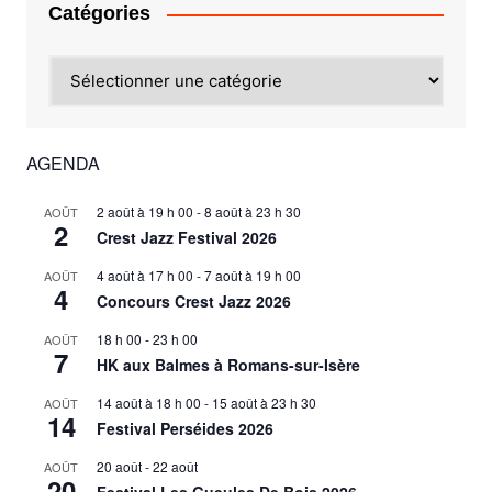
Catégories
Catégories
AGENDA
2 août à 19 h 00
-
8 août à 23 h 30
AOÛT
2
Crest Jazz Festival 2026
4 août à 17 h 00
-
7 août à 19 h 00
AOÛT
4
Concours Crest Jazz 2026
18 h 00
-
23 h 00
AOÛT
7
HK aux Balmes à Romans-sur-Isère
14 août à 18 h 00
-
15 août à 23 h 30
AOÛT
14
Festival Perséides 2026
20 août
-
22 août
AOÛT
20