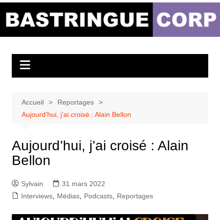
Aller
au
Bastringue Corp –
contenu
Actualités
Musicales
Accueil
Reportages
Aujourd’hui, j’ai croisé : Alain Bellon
Aujourd’hui, j’ai croisé : Alain
Bellon
Sylvain
31 mars 2022
Interviews
,
Médias
,
Podcasts
,
Reportages