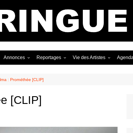
Bastringue Corp 
Annonces
Reportages
Vie des Artistes
Agend
ngles
Les Festivals
Live Reports
Biographies
EP
Les Concerts
Photographies
Nécro
lma : Prométhée [CLIP]
Interviews
e [CLIP]