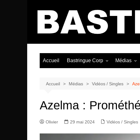
Aller
au
contenu
Accueil
Bastringue Corp
Médias
Éditorial
Vidéos / Si
Albums / 
Accueil
Médias
Vidéos / Singles
Aze
Azelma : Prométhé
Olivier
29 mai 2024
Vidéos / Singles