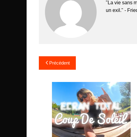
"La vie sans m
un exil." - Fri
Navigation
Précédent
de
l’article