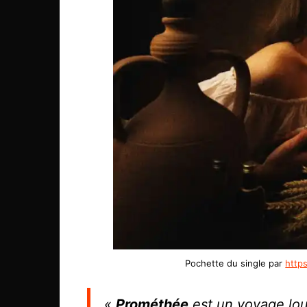
Pochette du single par
http
«
Prométhée
est un voyage lou