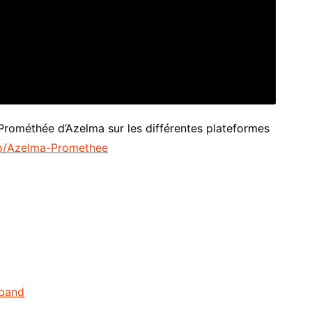
Prométhée d’Azelma sur les différentes plateformes
.to/Azelma-Promethee
aband