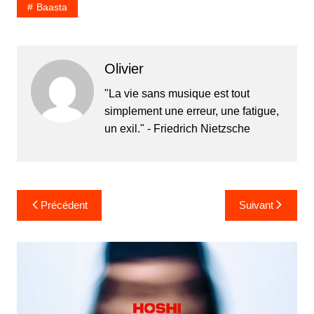
Baasta
Olivier
"La vie sans musique est tout
simplement une erreur, une fatigue,
un exil." - Friedrich Nietzsche
Navigation
Précédent
Suivant
de
l’article