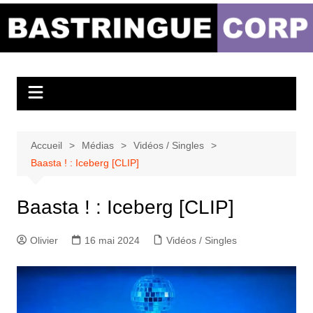
Aller
au
Bastringue Corp –
contenu
Actualités
Musicales
Accueil
Médias
Vidéos / Singles
Baasta ! : Iceberg [CLIP]
Baasta ! : Iceberg [CLIP]
Olivier
16 mai 2024
Vidéos / Singles