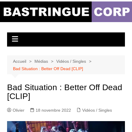
Aller
au
Bastringue Corp –
contenu
Actualités
Musicales
Accueil
Médias
Vidéos / Singles
Bad Situation : Better Off Dead [CLIP]
Bad Situation : Better Off Dead
[CLIP]
Olivier
18 novembre 2022
Vidéos / Singles