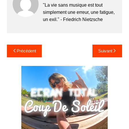
"La vie sans musique est tout
simplement une erreur, une fatigue,
un exil." - Friedrich Nietzsche
Navigation
Précédent
Suivant
de
l’article