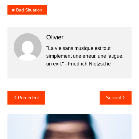
Bad Situation
Olivier
"La vie sans musique est tout
simplement une erreur, une fatigue,
un exil." - Friedrich Nietzsche
Navigation
Précédent
Suivant
de
l’article