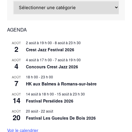
Catégories
AGENDA
2 août à 19 h 00
-
8 août à 23 h 30
AOÛT
2
Crest Jazz Festival 2026
4 août à 17 h 00
-
7 août à 19 h 00
AOÛT
4
Concours Crest Jazz 2026
18 h 00
-
23 h 00
AOÛT
7
HK aux Balmes à Romans-sur-Isère
14 août à 18 h 00
-
15 août à 23 h 30
AOÛT
14
Festival Perséides 2026
20 août
-
22 août
AOÛT
20
Festival Les Gueules De Bois 2026
Voir le calendrier