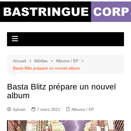
Aller
au
Bastringue Corp –
contenu
Actualités
Musicales
Accueil
Médias
Albums / EP
Basta Blitz prépare un nouvel album
Basta Blitz prépare un nouvel
album
Sylvain
7 mars 2021
Albums / EP