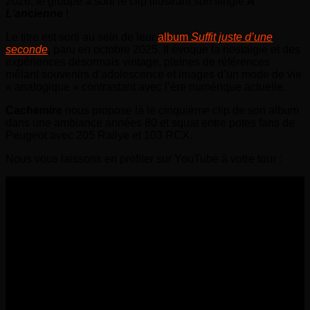
2026, le groupe a sorti le clip illustrant son single
À
L’ancienne
!
Le titre est sorti au sein de leur
album
Suffit juste d’une
seconde
, paru en octobre 2025. Il évoque la nostalgie et des
expériences désormais vintage, pleines de références
mêlant souvenirs d’adolescence et images d’un mode de vie
« analogique » contrastant avec l’ère numérique actuelle.
Cachemire
nous propose là le cinquième clip de son album
dans une ambiance années 80 et squat entre potes fans de
Peugeot avec 205 Rallye et 103 RCX.
Nous vous laissons en profiter sur YouTube à votre tour :