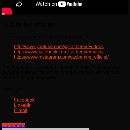
Suivre les artistes
Les réseaux pour retrouver
Cachemire
:
http://www.youtube.com/@cachemirevideos
https://www.facebook.com/cachemiremusic/
https://www.instagram.com/cachemire_officiel/
Bastringue.fr est un média sans but lucratif. N’hésitez pas à
partager notre article sur les réseaux sociaux afin de nous
donner un coup de pouce.
Partager :
Facebook
LinkedIn
E-mail
Cachemire