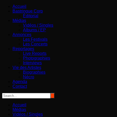
Aller
Bastringue Corp – Actualités Musicales
Accueil
au
Bastringue Corp
contenu
Éditorial
Médias
Vidéos / Singles
Albums / EP
Annonces
Les Festivals
Les Concerts
Reportages
Live Reports
Photographies
Interviews
Vie des Artistes
Biographies
Nécro
Agenda
Contact
Accueil
Médias
Vidéos / Singles