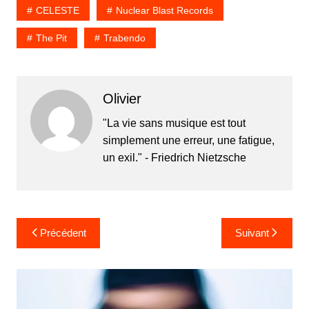
CELESTE
Nuclear Blast Records
The Pit
Trabendo
Olivier
"La vie sans musique est tout
simplement une erreur, une fatigue,
un exil." - Friedrich Nietzsche
Navigation
Précédent
Suivant
de
l’article