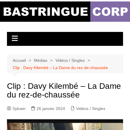
Aller
au
Bastringue Corp –
contenu
Actualités
Musicales
Accueil
Médias
Vidéos / Singles
Clip : Davy Kilembé – La Dame du rez-de-chaussée
Clip : Davy Kilembé – La Dame
du rez-de-chaussée
Sylvain
26 janvier 2024
Vidéos / Singles