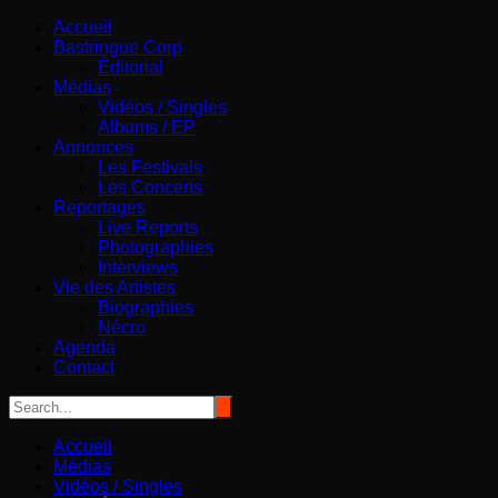
Aller
Bastringue Corp – Actualités Musicales
Accueil
au
Bastringue Corp
contenu
Éditorial
Médias
Vidéos / Singles
Albums / EP
Annonces
Les Festivals
Les Concerts
Reportages
Live Reports
Photographies
Interviews
Vie des Artistes
Biographies
Nécro
Agenda
Contact
Accueil
Médias
Vidéos / Singles