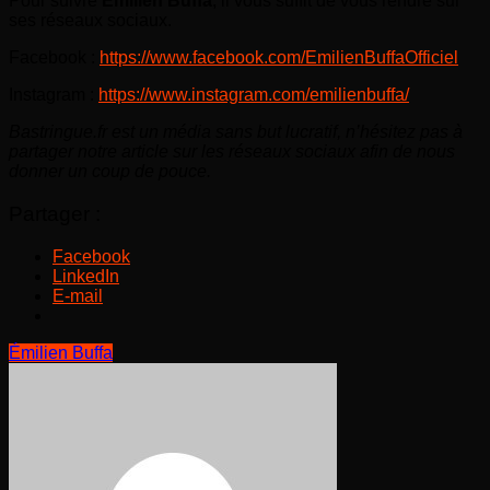
Pour suivre
Émilien Buffa
, il vous suffit de vous rendre sur
ses réseaux sociaux.
Facebook :
https://www.facebook.com/EmilienBuffaOfficiel
Instagram :
https://www.instagram.com/emilienbuffa/
Bastringue.fr est un média sans but lucratif, n’hésitez pas à
partager notre article sur les réseaux sociaux afin de nous
donner un coup de pouce.
Partager :
Facebook
LinkedIn
E-mail
Émilien Buffa