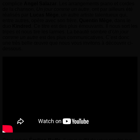
complice
Angel Salazar
. Les arrangements piano et cordes
de la chanson,
Un jour comme un autre
, ont par ailleurs été
réalisés par
Lucas Mège
, un autre artiste talentueux qui,
entre autres, opère avec son frère,
Quentin Mège
, dans le
duo
Kindred
. Ce titre est des plus émouvants. Il nous sort les
tripes et nous tire les larmes. La beauté sombre d’
Un jour
comme un autre
est des plus communicatives. C’est donc
une très belle œuvre que nous vous invitons à découvrir ci-
dessous.