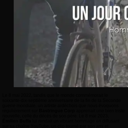
Le 8 mai 2022, tandis que le monde commémorait le
soixante-dix-septième anniversaire de la fin de la Seconde
guerre mondiale, un artiste ardéchois que nous évoquons
régulièrement sur
Bastringue Corp
apprenait une bien triste
nouvelle, celle du décès de son père. Le 8 mai 2023,
Émilien Buffa
lui rendait un vibrant hommage en diffusant
sur sa chaîne YouTube, un clip tourné par son ami et