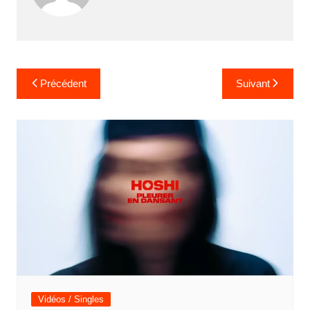
Navigation
Précédent
Suivant
de
l’article
Vidéos / Singles