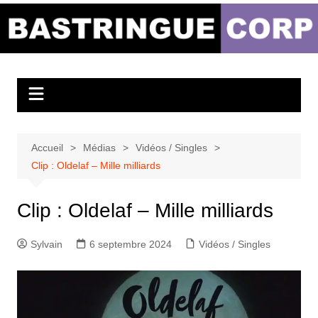
Aller
au
Bastringue Corp –
contenu
Actualités
Musicales
Accueil
Médias
Vidéos / Singles
Clip : Oldelaf – Mille milliards
Clip : Oldelaf – Mille milliards
Sylvain
6 septembre 2024
Vidéos / Singles