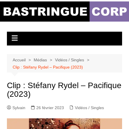
Aller
au
Bastringue Corp –
contenu
Actualités
Musicales
Accueil
Médias
Vidéos / Singles
Clip : Stéfany Rydel – Pacifique (2023)
Clip : Stéfany Rydel – Pacifique
(2023)
Sylvain
26 février 2023
Vidéos / Singles