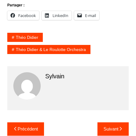
Partager :
Facebook
LinkedIn
E-mail
Théo Didier
Théo Didier & Le Roulotte Orchestra
Sylvain
Navigation
Précédent
Suivant