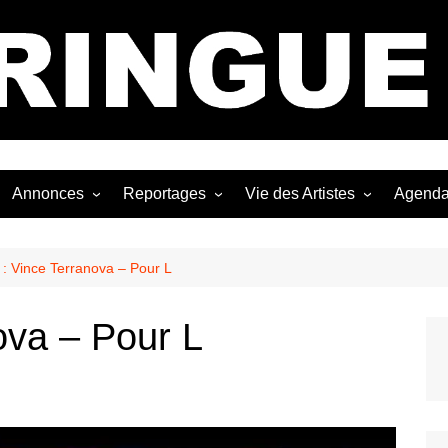
Bastringue Corp 
Annonces
Reportages
Vie des Artistes
Agend
ngles
Les Festivals
Live Reports
Biographies
EP
Les Concerts
Photographies
Nécro
p : Vince Terranova – Pour L
Interviews
nova – Pour L