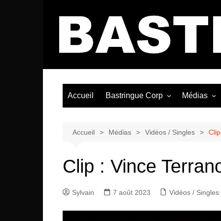
Aller
au
contenu
Accueil
Bastringue Corp
Médias
Éditorial
Vidéos / Si
Albums / 
Accueil
Médias
Vidéos / Singles
Cli
Clip : Vince Terra
Sylvain
7 août 2023
Vidéos / Singles