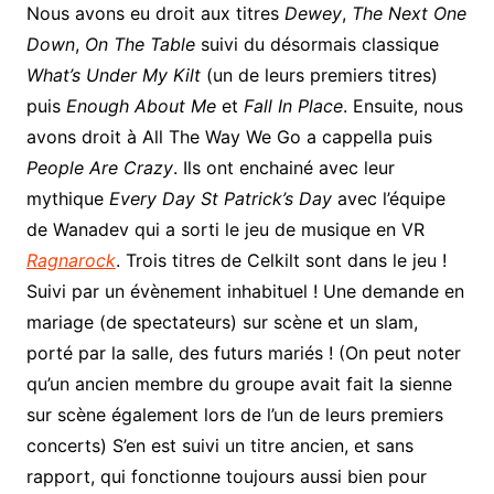
Nous avons eu droit aux titres
Dewey
,
The Next One
Down
,
On The Table
suivi du désormais classique
What’s Under My Kilt
(un de leurs premiers titres)
puis
Enough About Me
et
Fall In Place
. Ensuite, nous
avons droit à All The Way We Go a cappella puis
People Are Crazy
. Ils ont enchainé avec leur
mythique
Every Day St Patrick’s Day
avec l’équipe
de Wanadev qui a sorti le jeu de musique en VR
Ragnarock
. Trois titres de Celkilt sont dans le jeu !
Suivi par un évènement inhabituel ! Une demande en
mariage (de spectateurs) sur scène et un slam,
porté par la salle, des futurs mariés ! (On peut noter
qu’un ancien membre du groupe avait fait la sienne
sur scène également lors de l’un de leurs premiers
concerts) S’en est suivi un titre ancien, et sans
rapport, qui fonctionne toujours aussi bien pour