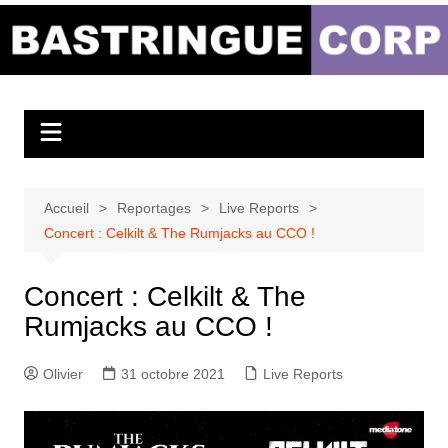
Aller
au
Bastringue Corp –
contenu
Actualités
Musicales
Accueil
Reportages
Live Reports
Concert : Celkilt & The Rumjacks au CCO !
Concert : Celkilt & The
Rumjacks au CCO !
Olivier
31 octobre 2021
Live Reports