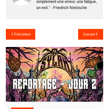
simplement une erreur, une fatigue,
un exil." - Friedrich Nietzsche
Navigation
Précédent
Suivant
de
l’article