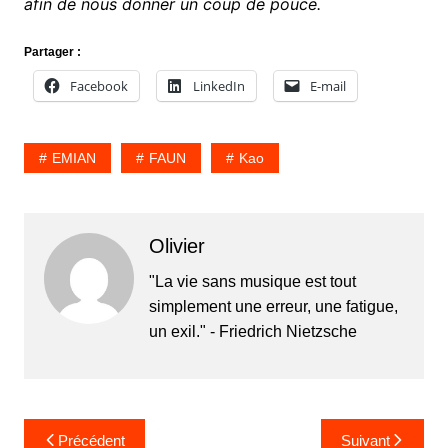
afin de nous donner un coup de pouce.
Partager :
Facebook
LinkedIn
E-mail
EMIAN
FAUN
Kao
Olivier
"La vie sans musique est tout
simplement une erreur, une fatigue,
un exil." - Friedrich Nietzsche
Navigation
Précédent
Suivant