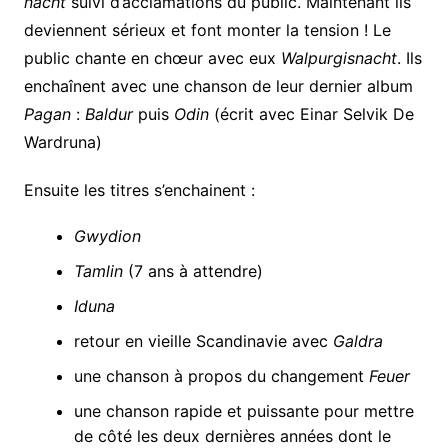
nacht
suivi d’acclamations du public. Maintenant ils
deviennent sérieux et font monter la tension ! Le
public chante en chœur avec eux
Walpurgisnacht
. Ils
enchaînent avec une chanson de leur dernier album
Pagan
:
Baldur
puis
Odin
(écrit avec Einar Selvik De
Wardruna)
Ensuite les titres s’enchainent :
Gwydion
Tamlin
(7 ans à attendre)
Iduna
retour en vieille Scandinavie avec
Galdra
une chanson à propos du changement
Feuer
une chanson rapide et puissante pour mettre
de côté les deux dernières années dont le