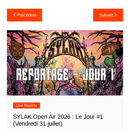
Navigation
Précédent
Suivant
de
l’article
Live Reports
SYLAK Open Air 2026 : Le Jour #1
(Vendredi 31 juillet)