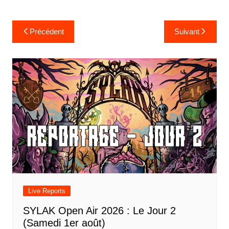
Navigation
Précédent
Suivant
de
l’article
Live Reports
SYLAK Open Air 2026 : Le Jour 2
(Samedi 1er août)