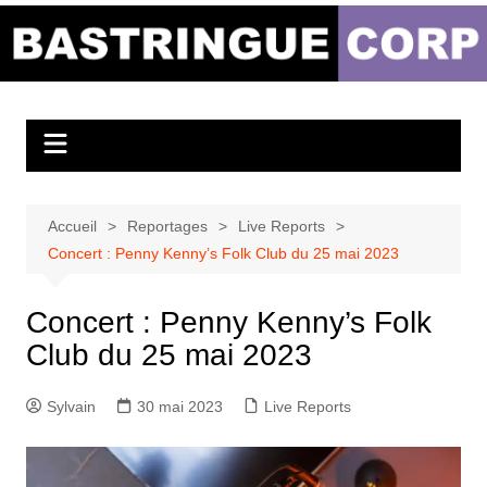
Aller
au
Bastringue Corp –
contenu
Actualités
Musicales
Accueil
Reportages
Live Reports
Concert : Penny Kenny’s Folk Club du 25 mai 2023
Concert : Penny Kenny’s Folk
Club du 25 mai 2023
Sylvain
30 mai 2023
Live Reports