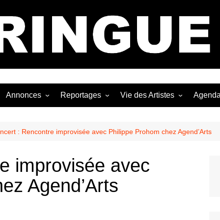
Bastringue Corp 
Annonces
Reportages
Vie des Artistes
Agend
ngles
Les Festivals
Live Reports
Biographies
EP
Les Concerts
Photographies
Nécro
ncert : Rencontre improvisée avec Philippe Prohom chez Agend’Arts
Interviews
re improvisée avec
hez Agend’Arts