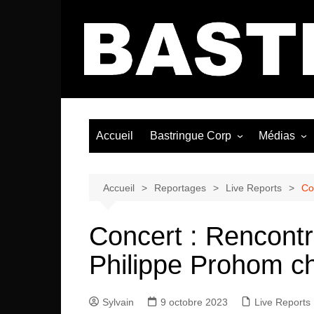
Aller
au
contenu
Accueil
Bastringue Corp
Médias
Éditorial
Vidéos / Si
Albums / 
Accueil
Reportages
Live Reports
Co
Concert : Rencont
Philippe Prohom c
Sylvain
9 octobre 2023
Live Reports