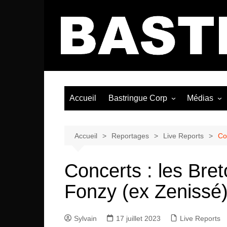
Aller
au
contenu
Accueil
Bastringue Corp
Médias
Éditorial
Vidéos / Si
Albums / 
Accueil
Reportages
Live Reports
Co
Concerts : les Breto
Fonzy (ex Zenissé
Sylvain
17 juillet 2023
Live Reports