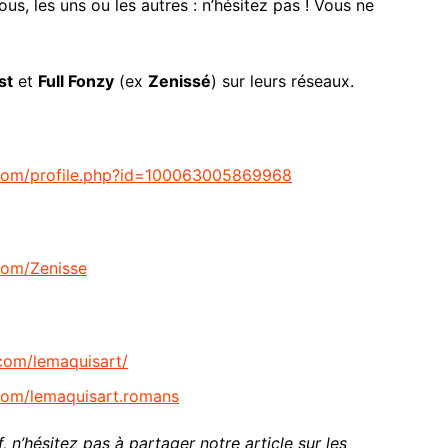
ous, les uns ou les autres : n’hésitez pas ! Vous ne
st
et
Full Fonzy
(ex
Zenissé
) sur leurs réseaux.
com/profile.php?id=100063005869968
com/Zenisse
com/lemaquisart/
com/lemaquisart.romans
, n’hésitez pas à partager notre article sur les