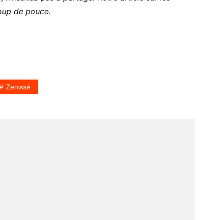
oup de pouce.
Zenissé