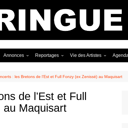
Bastringue Corp 
Annonces
Reportages
Vie des Artistes
Agend
ngles
Les Festivals
Live Reports
Biographies
EP
Les Concerts
Photographies
Nécro
ncerts : les Bretons de l’Est et Full Fonzy (ex Zenissé) au Maquisart
Interviews
ns de l’Est et Full
) au Maquisart