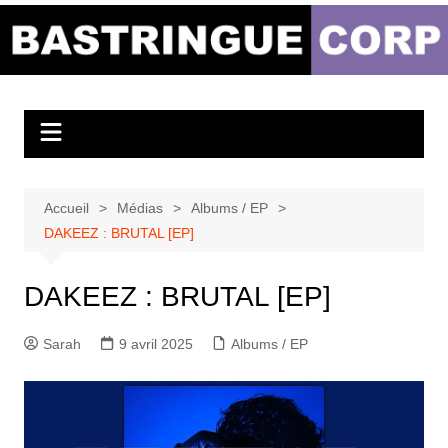
Aller
au
Bastringue Corp –
contenu
Actualités
Musicales
Accueil
Médias
Albums / EP
DAKEEZ : BRUTAL [EP]
DAKEEZ : BRUTAL [EP]
Sarah
9 avril 2025
Albums / EP