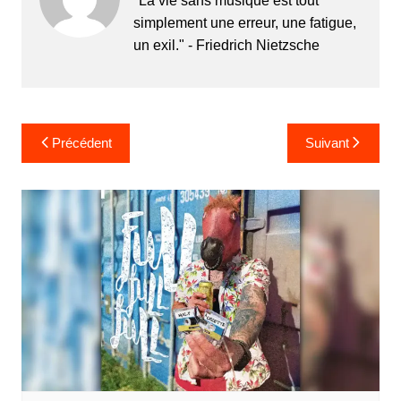
"La vie sans musique est tout
simplement une erreur, une fatigue,
un exil." - Friedrich Nietzsche
Navigation
Précédent
Suivant
de
l’article