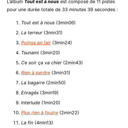
L’album
Tout est à nous
est composé de 11 pistes
pour une durée totale de 33 minutes 39 secondes :
Tout est à nous
(3min06)
La terreur
(3min31)
Poings en l’air
(3min24)
Tsunami
(3min20)
Ce soir ça va chier
(2min43)
Rien à perdre
(3min31)
La bagarre
(2min50)
Enragés
(3min19)
Interlude
(1min20)
Plus rien à foutre
(2min22)
La fin
(4min13)