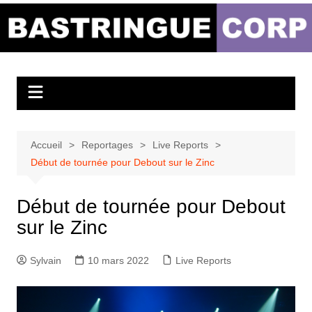
Aller
au
Bastringue Corp –
contenu
Actualités
Musicales
Accueil
Reportages
Live Reports
Début de tournée pour Debout sur le Zinc
Début de tournée pour Debout
sur le Zinc
Sylvain
10 mars 2022
Live Reports