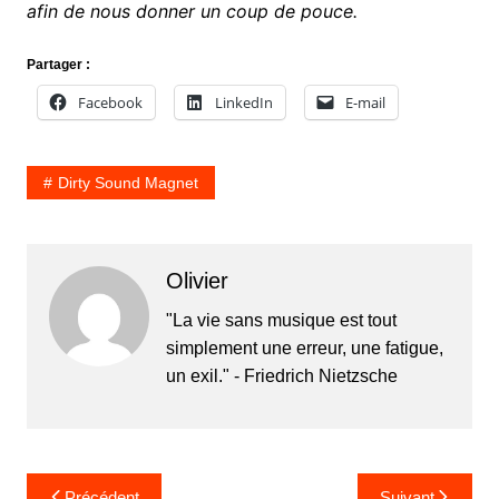
afin de nous donner un coup de pouce.
Partager :
Facebook
LinkedIn
E-mail
Dirty Sound Magnet
Olivier
"La vie sans musique est tout
simplement une erreur, une fatigue,
un exil." - Friedrich Nietzsche
Navigation
Précédent
Suivant