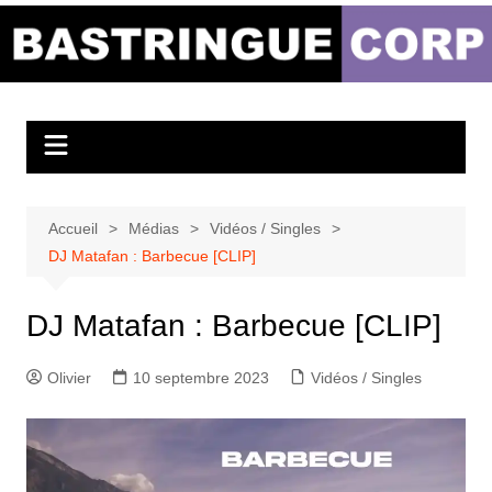
Aller
au
Bastringue Corp –
contenu
Actualités
Musicales
Accueil
Médias
Vidéos / Singles
DJ Matafan : Barbecue [CLIP]
DJ Matafan : Barbecue [CLIP]
Olivier
10 septembre 2023
Vidéos / Singles