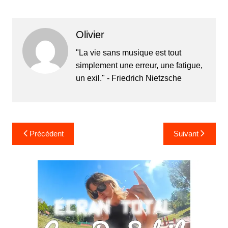
Olivier
"La vie sans musique est tout
simplement une erreur, une fatigue,
un exil." - Friedrich Nietzsche
Navigation
Précédent
Suivant
de
l’article