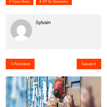
Casa Mano
EP Du Dimanche
Sylvain
Navigation
Précédent
Suivant
de
l’article