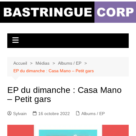
Aller
au
Bastringue Corp –
contenu
Actualités
Musicales
Accueil
Médias
Albums / EP
EP du dimanche : Casa Mano – Petit gars
EP du dimanche : Casa Mano
– Petit gars
Sylvain
16 octobre 2022
Albums / EP