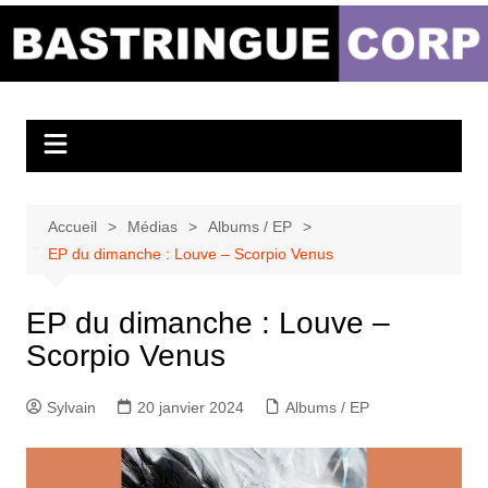
Aller
au
Bastringue Corp –
contenu
Actualités
Musicales
Accueil
Médias
Albums / EP
EP du dimanche : Louve – Scorpio Venus
EP du dimanche : Louve –
Scorpio Venus
Sylvain
20 janvier 2024
Albums / EP