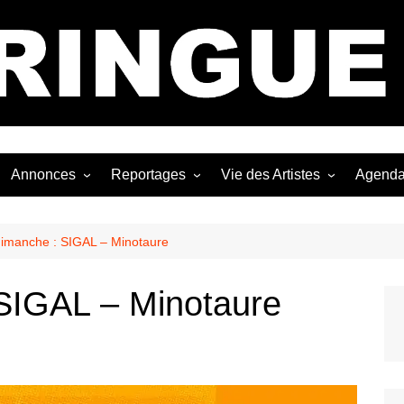
Bastringue Corp 
Annonces
Reportages
Vie des Artistes
Agend
ngles
Les Festivals
Live Reports
Biographies
EP
Les Concerts
Photographies
Nécro
imanche : SIGAL – Minotaure
Interviews
SIGAL – Minotaure