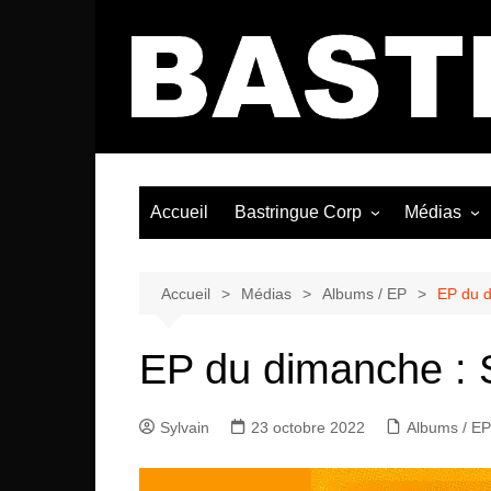
Aller
au
contenu
Accueil
Bastringue Corp
Médias
Éditorial
Vidéos / Si
Albums / 
Accueil
Médias
Albums / EP
EP du d
EP du dimanche : 
Sylvain
23 octobre 2022
Albums / EP