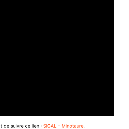
fit de suivre ce lien :
SIGAL – Minotaure
.