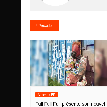
Navigation
Précédent
de
l’article
Albums / EP
Full Full Full présente son nouvel