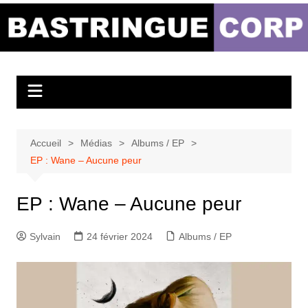
Aller
au
Bastringue Corp –
contenu
Actualités
Musicales
Accueil
Médias
Albums / EP
EP : Wane – Aucune peur
EP : Wane – Aucune peur
Sylvain
24 février 2024
Albums / EP