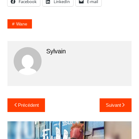
Facebook
LinkedIn
E-mail
Wane
Sylvain
Navigation
Précédent
Suivant
de
l’article