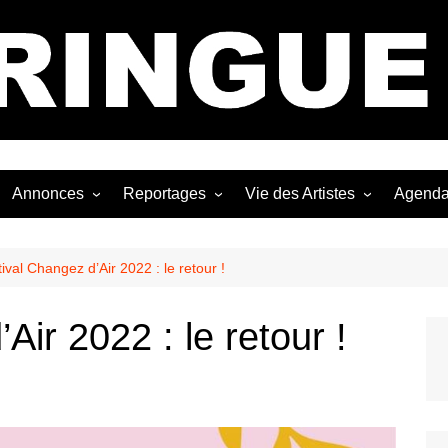
Bastringue Corp 
Annonces
Reportages
Vie des Artistes
Agend
ngles
Les Festivals
Live Reports
Biographies
EP
Les Concerts
Photographies
Nécro
ival Changez d’Air 2022 : le retour !
Interviews
Air 2022 : le retour !