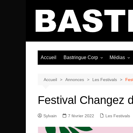
Aller
au
contenu
Accueil
Bastringue Corp
Médias
Éditorial
Vidéos / Si
Albums / 
Accueil
Annonces
Les Festivals
Fest
Festival Changez d’
Sylvain
7 février 2022
Les Festivals