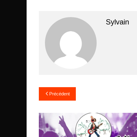
Sylvain
Navigation
Précédent
de
l’article