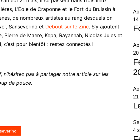
samedi 21 mais, il se passera dans trois lieux
lières, L’Éole de Craponne et le Fort du Bruissin à
Ao
 scènes, de nombreux artistes au rang desquels on
14 
over, Sanseverino et
Debout sur le Zinc
. S’y ajoutent
F
, Pierre de Maere, Kepa, Rayannah, Nicolas Jules et
 c’est pour bientôt : restez connectés !
Ao
20
F
2
, n’hésitez pas à partager notre article sur les
oup de pouce.
Ao
21
L
Se
4 
severino
F