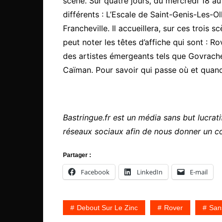
scène. Sur quatre jours, du mercredi 18 au 
différents : L’Escale de Saint-Genis-Les-Ol
Francheville. Il accueillera, sur ces trois
peut noter les têtes d’affiche qui sont : R
des artistes émergeants tels que Govrache
Caïman. Pour savoir qui passe où et quand,
Bastringue.fr est un média sans but lucratif
réseaux sociaux afin de nous donner un c
Partager :
Facebook
LinkedIn
E-mail
Debout Sur Le Zinc
Rover
San