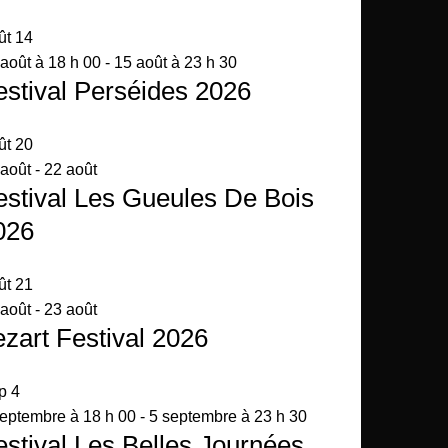
ût
14
août à 18 h 00
-
15 août à 23 h 30
estival Perséides 2026
ût
20
 août
-
22 août
estival Les Gueules De Bois
026
ût
21
 août
-
23 août
ezart Festival 2026
p
4
septembre à 18 h 00
-
5 septembre à 23 h 30
estival Les Belles Journées