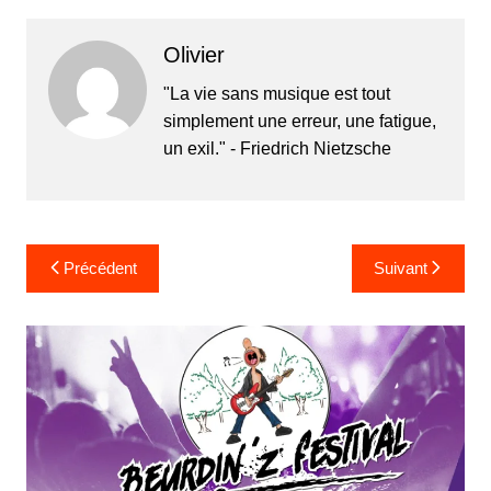
Olivier
"La vie sans musique est tout
simplement une erreur, une fatigue,
un exil." - Friedrich Nietzsche
Navigation
Précédent
Suivant
de
l’article