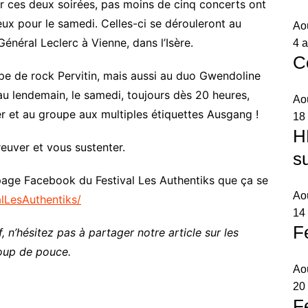
ur ces deux soirées, pas moins de cinq concerts ont
eux pour le samedi. Celles-ci se dérouleront au
Ao
néral Leclerc à Vienne, dans l’Isère.
4 a
C
pe de rock Pervitin, mais aussi au duo Gwendoline
u lendemain, le samedi, toujours dès 20 heures,
Ao
r et au groupe aux multiples étiquettes Ausgang !
18
H
euver et vous sustenter.
s
 page Facebook du Festival Les Authentiks que ça se
Ao
lLesAuthentiks/
14 
F
, n’hésitez pas à partager notre article sur les
oup de pouce.
Ao
20
F