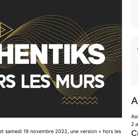
A
Ao
2 a
 et samedi 19 novembre 2022, une version « hors les
C