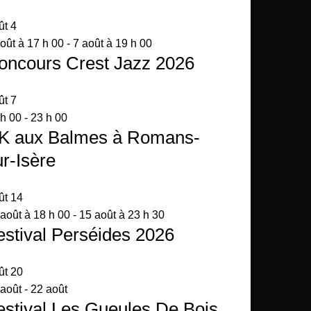
ût
4
oût à 17 h 00
-
7 août à 19 h 00
oncours Crest Jazz 2026
ût
7
 h 00
-
23 h 00
K aux Balmes à Romans-
ur-Isère
ût
14
août à 18 h 00
-
15 août à 23 h 30
estival Perséides 2026
ût
20
 août
-
22 août
estival Les Gueules De Bois