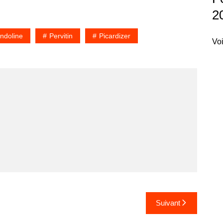
2
ndoline
Pervitin
Picardizer
Voi
Suivant