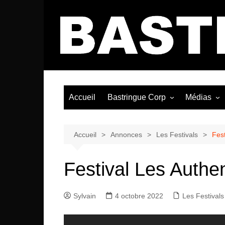
Aller
au
contenu
Accueil
Bastringue Corp
Médias
Éditorial
Vidéos / Si
Albums / 
Accueil
Annonces
Les Festivals
Fest
Festival Les Authe
Sylvain
4 octobre 2022
Les Festivals