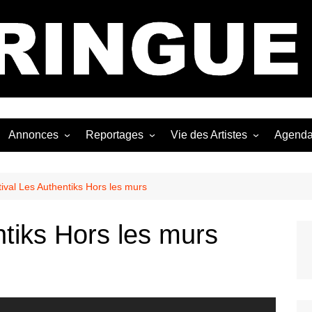
Bastringue Corp 
Annonces
Reportages
Vie des Artistes
Agend
ngles
Les Festivals
Live Reports
Biographies
EP
Les Concerts
Photographies
Nécro
ival Les Authentiks Hors les murs
Interviews
ntiks Hors les murs