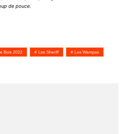
oup de pouce.
e Bois 2022
Les Sheriff
Les Wampas