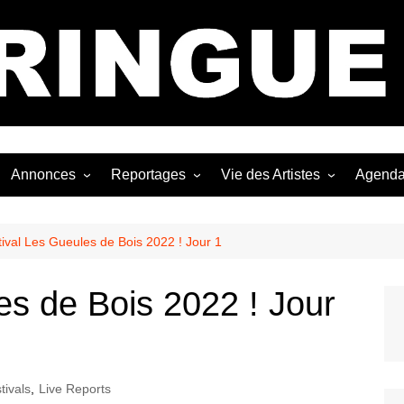
Bastringue Corp 
Annonces
Reportages
Vie des Artistes
Agend
ngles
Les Festivals
Live Reports
Biographies
EP
Les Concerts
Photographies
Nécro
ival Les Gueules de Bois 2022 ! Jour 1
Interviews
es de Bois 2022 ! Jour
tivals
,
Live Reports