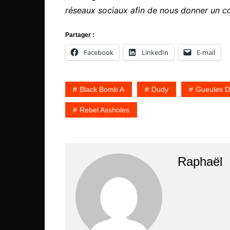
réseaux sociaux afin de nous donner un c
Partager :
Facebook
LinkedIn
E-mail
Black Bomb A
Dudy
Gueules D
Rebel Assholes
Raphaël