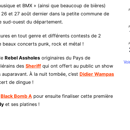
 musique et BMX » (ainsi que beaucoup de bières)
s 26 et 27 août dernier dans la petite commune de
le sud-ouest du département.
gures en tout genre et différents contests de 2
de beaux concerts punk, rock et métal !
de
Rebel Assholes
originaires du Pays de
Voi
liérains des
Sheriff
qui ont offert au public un show
s auparavant. À la nuit tombée, c’est
Didier Wampas
cert de dingue !
s
Black Bomb A
pour ensuite finaliser cette première
dy
et ses platines !