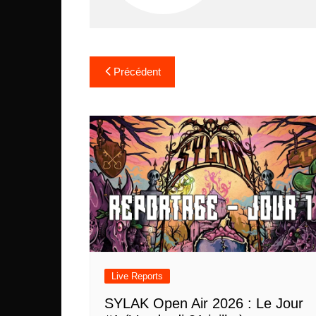
Navigation
Précédent
de
l’article
Live Reports
SYLAK Open Air 2026 : Le Jour