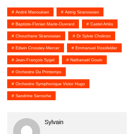
André Manoukian
Astrig Siranossian
Baptiste-Florian Marle-Ouvrard
Castel Artès
Chouchane Siranossian
Dr Sylvie Chokron
Edwin Crossley-Mercer
Emmanuel Rossfelder
Jean-François Sygel
Nathanaël Gouin
Orchestre Du Printemps
Orchestre Symphonique Victor Hugo
Sandrine Sarroche
Sylvain